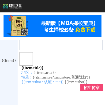

{{item}}
{{item.title}}
地区：
{{item.area}}
性质：
{{item.nature?item.nature:'普通院校'}}
{{item.author?"认证：":""}}
{{item.author}}
招生简章