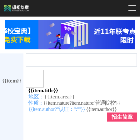

{{item}}
{{item.title}}
地区：
{{item.area}}
性质：
{{item.nature?item.nature:'普通院校'}}
{{item.author?"认证：":""}}
{{item.author}}
招生简章