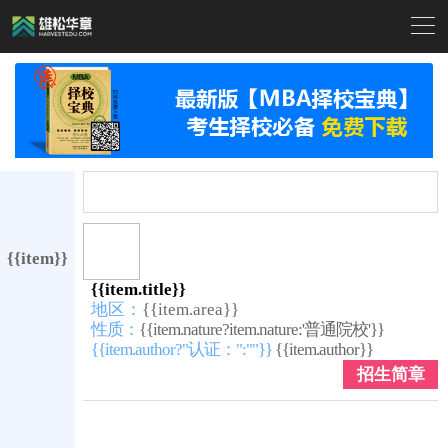

{{item}}
{{item.title}}
地区：
{{item.area}}
性质：
{{item.nature?item.nature:'普通院校'}}
{{item.author?"认证：":""}}
{{item.author}}
招生简章